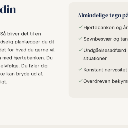
 din
Almindelige tegn p
Hjertebanken og ån
å bliver det til en
Søvnbesvær og tan
udselig planlægger du dit
det for hvad du gerne vil.
Undgåelsesadfærd -
n med hjertebanken. Du
situationer
elvfølge. Du føler dig
Konstant nervøsite
kke kan bryde ud af.
Overdreven bekymri
igt.