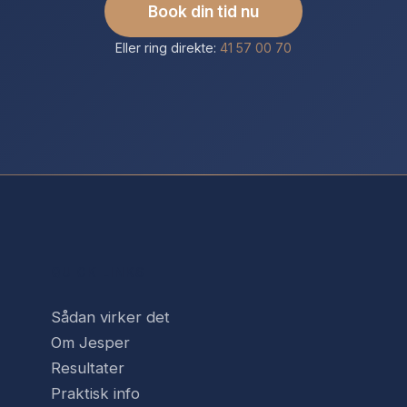
Book din tid nu
Eller ring direkte:
41 57 00 70
QUICK LINKS
Sådan virker det
Om Jesper
Resultater
Praktisk info