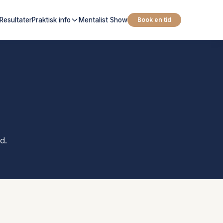
Resultater
Praktisk info
Mentalist Show
Book en tid
d.