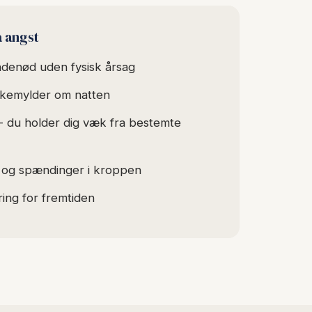
å angst
denød uden fysisk årsag
kemylder om natten
 du holder dig væk fra bestemte
t og spændinger i kroppen
ng for fremtiden