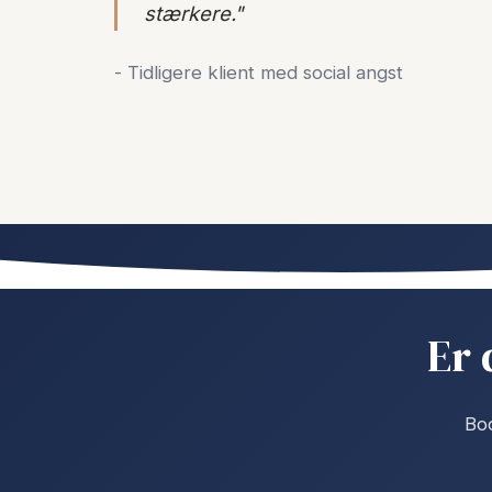
stærkere."
- Tidligere klient med social angst
Er 
Boo