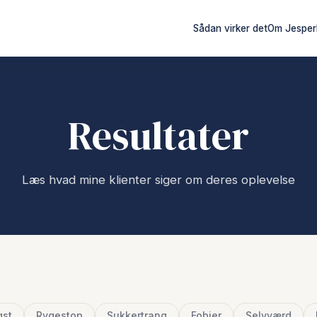
Sådan virker det
Om Jesper
Resultater
Læs hvad mine klienter siger om deres oplevelse
gst
Rygestop
Sukkertrang
Fobier
Selvværd