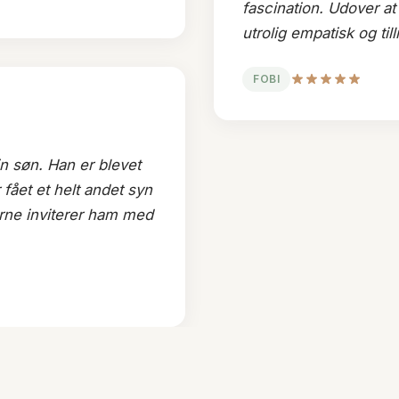
fascination. Udover a
utrolig empatisk og ti
FOBI
n søn. Han er blevet
r fået et helt andet syn
erne inviterer ham med