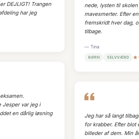
t er DEJLIGT! Trangen
nede, lysten til skole
fdeling har jeg
mavesmerter. Efter en
fremskridt hver dag, 
tilbage.
— Tina
BØRN
SELVVÆRD
g eksamen.
 Jesper var jeg i
eddet en dårlig løsning
Jeg har så langt tilbag
for krabber. Efter blo
billeder af dem. Min år