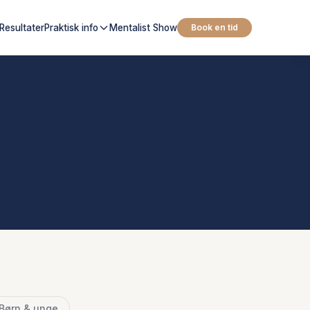
Resultater
Praktisk info
Mentalist Show
Book en tid
Børn & unge