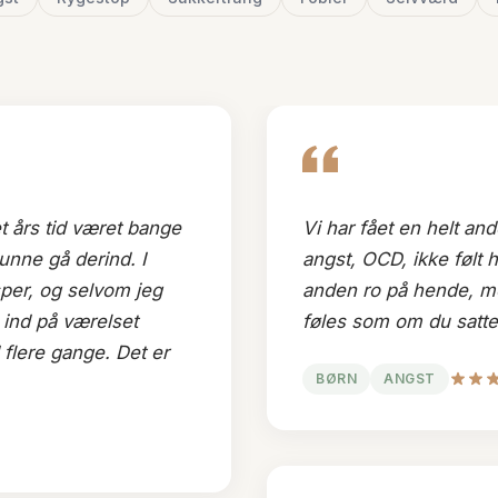
 et års tid været bange
Vi har fået en helt an
unne gå derind. I
angst, OCD, ikke følt
er, og selvom jeg
anden ro på hende, me
n ind på værelset
føles som om du satte d
 flere gange. Det er
BØRN
ANGST