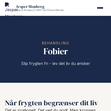
Jesper Monberg
Hypno-Terapeut | ISAHT Certificeret Master
BEHANDLING
Fobier
Slip frygten fri - lev det liv du ønsker
Når frygten begrænser dit liv
Det er irrationelt. Det ved du godt. Men kroppen